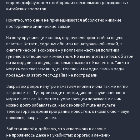
и аромадиффузором с выбором из нескольких традиционных
китайских ароматов.
Приятно, что к ним не примешиваются абсолютно никакие
посторонние химические запахи.
На полу пружинящие ковры, под руками приятный на ощупь
пластик. Кстати, сиденья обшиты не натуральной кожей, а
синтетической экокожей – у компании жёсткая политика
гуманного отношения к животным. Но вы не догадаетесь об этом
ни на вид, ни на ощупь, настолько высоко её качество. Так что
могу смело сказать: ни один телёнок и ни одна свинка ради
проведения этого тест-драйва не пострадали.
Закрываю дверь изнутри нажатием кнопки и она так же мягко
закрывается. Тут происходит неожиданное: звуки внешнего
мира исчезают. Качество шумоизоляции поражает и с ним
можно долго забавляться, как с кнопкой mute на пульте
телевизора во время программы новостей: открыл окно – звук
появился, закрыл – исчез.
Забегая вперёд добавлю, что «сверчков» в салоне
не проявилось даже на ухабистых дорогах и лежачих