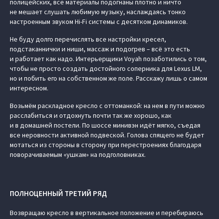
полицейских, все материалы подогнаны плотно и ничто
не мешает слушать любимую музыку, наслаждаясь тонко
настроенным звуком Hi-Fi системы с десятком динамиков.
Не буду долго перечислять все настройки кресел,
подстаканнички и ниши, массаж и подогрев – всё это есть
и работает как надо. Интерьерщики Voyah позаботились о том,
чтобы не просто создать достойного соперника для Lexus LM,
но и побить его на собственном же поле. Расскажу лишь о самом
интересном.
Возьмём раскладное кресло с оттоманкой: на нем в пути можно
расслабиться и отдохнуть почти так же хорошо, как
и в домашней постели. По шоссе минивэн идёт мягко, съедая
все неровности активной подвеской. Голова спящего не будет
мотаться из стороны в сторону при перестроениях благодаря
поворачиваемым «ушкам» на подголовниках.
ПОЛНОЦЕННЫЙ ТРЕТИЙ РЯД
Возвращаю кресло в вертикальное положение и перебираюсь