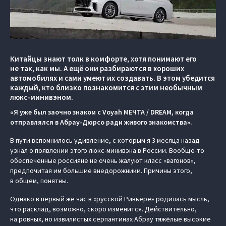
Китайцы знают толк в комфорте, хотя понимают его
не так, как мы. А ещё они разбираются в хороших
автомобилях и сами умеют их создавать. В этом убедится
каждый, кто близко познакомится с этим необычным
люкс-минивэном.
«Я уже был заочно знаком с Voyah МЕЧТА / DREAM, когда
отправлялся в Абрау-Дюрсо ради живого знакомства».
В пути вспомнилось удивление, с которым я 3 месяца назад
узнал о появлении этого люкс-минивэна в России. Вообще-то
обеспеченные россияне не очень жалуют класс «вагонов»,
предпочитая им большие внедорожники. Причины этого,
в общем, понятны.
Однако в первый же час в «русской Ривьере» родилась мысль,
что расклад, возможно, скоро изменится. Действительно,
на ровных, но извилистых серпантинах Абрау тяжёлые высокие