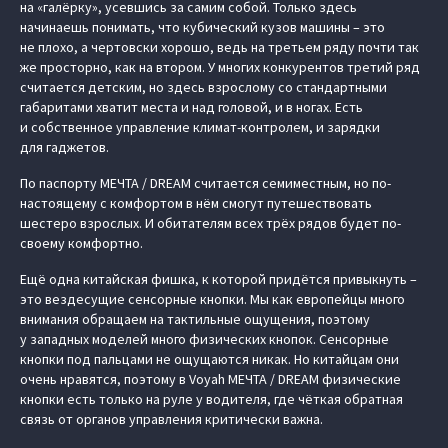
на «галёрку», усевшись за самим собой. Только здесь
начинаешь понимать, что кубический кузов машины – это
не плохо, а чертовски хорошо, ведь на третьем ряду почти так
же просторно, как на втором. У многих конкурентов третий ряд
считается детским, но здесь взрослому со стандартными
габаритами хватит места и над головой, и в ногах. Есть
и собственное управление климат-контролем, и зарядки
для гаджетов.
По паспорту МЕЧТА / DREAM считается семиместным, но по-
настоящему с комфортом в нём смогут путешествовать
шестеро взрослых. И обитателям всех трёх рядов будет по-
своему комфортно.
Ещё одна китайская фишка, к которой придётся привыкнуть –
это вездесущие сенсорные кнопки. Мы как европейцы много
внимания обращаем на тактильные ощущения, поэтому
у западных моделей много физических кнопок. Сенсорные
кнопки под пальцами не ощущаются никак. Но китайцам они
очень нравятся, поэтому в Voyah МЕЧТА / DREAM физические
кнопки есть только на руле у водителя, где чёткая обратная
связь от органов управления критически важна.