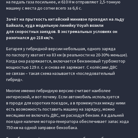
на педаль газа посильнее, и 610 Н·м отправляют 2,5-тонную
машину с места до сотни всего за 6,6 с.
Зачёт на прыткость китайский минивэн проходил на льду
Байкала, куда модельную линейку Voyah возили
для скоростных заездов. В экстремальных условиях он
разогнался до 218 км/ч.
Батарея у гибридной версии небольшая, одного заряда
по паспорту хватает на 83 км (в реальности на 20-30% меньше).
Когда она разряжается, включается бензиновый турбомотор
мощностью 129 л. с. и снова её заряжает. С колёсами ДВС
не связан – такая схема называется «последовательный
гибрид».
Многие именно гибридную версию считают наиболее
интересной, и вот почему. Если автомобиль используется
в городе для коротких поездок, а в промежутках между ними
есть возможность поставить машину на зарядку, можно
месяцами не включать ДВС, не расходуя бензин. А в дальней
поездке наличие мотора-генератора обеспечивает запас хода
750 км на одной заправке бензобака.