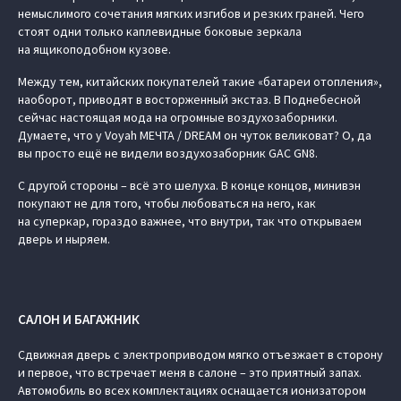
немыслимого сочетания мягких изгибов и резких граней. Чего
стоят одни только каплевидные боковые зеркала
на ящикоподобном кузове.
Между тем, китайских покупателей такие «батареи отопления»,
наоборот, приводят в восторженный экстаз. В Поднебесной
сейчас настоящая мода на огромные воздухозаборники.
Думаете, что у Voyah МЕЧТА / DREAM он чуток великоват? О, да
вы просто ещё не видели воздухозаборник GAC GN8.
С другой стороны – всё это шелуха. В конце концов, минивэн
покупают не для того, чтобы любоваться на него, как
на суперкар, гораздо важнее, что внутри, так что открываем
дверь и ныряем.
САЛОН И БАГАЖНИК
Сдвижная дверь с электроприводом мягко отъезжает в сторону
и первое, что встречает меня в салоне – это приятный запах.
Автомобиль во всех комплектациях оснащается ионизатором