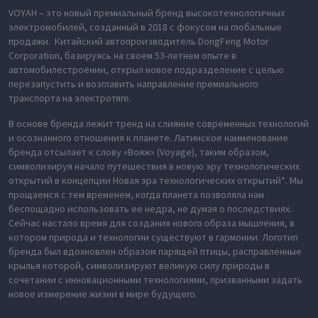
VOYAH – это новый премиальный бренд высокотехнологичных
электромобилей, созданный в 2018 с фокусом на глобальные
продажи. Китайский автопроизводитель DongFeng Motor
Corporation, базируясь на своем 53-летнем опыте в
автомобилестроении, открыл новое подразделение с целью
перезапустить и возглавить направление премиального
транспорта на электротяге.
В основе бренда лежит тренд на слияние современных технологий
и осознанного отношения к планете. Латинское наименование
бренда отсылает к слову «Вояж» (Voyage), таким образом,
символизируя начало путешествия в новую эру технологических
открытий в концепции Новая эра технологических открытий*. Мы
прощаемся с тем временем, когда планета позволяла нам
беспощадно использовать ее недра, не думая о последствиях.
Сейчас настало время для создания нового образа мышления, в
котором природа и технологии существуют в гармонии. Логотип
бренда был вдохновлен образом парящей птицы, расправленные
крылья которой, символизируют великую силу природы в
сочетании с инновационными технологиями, призванными задать
новое измерение жизни в мире будущего.