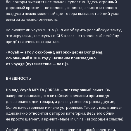
бензожоры выглядят несколько неуместно. Здесь огромный
дорожный просвет – не помощь, а помеха, а чистота горного
воздуха и нежно-молочный цвет озера вызывают лёгкий укол
вины за их неэкологичность.
Но сможет ли Voyah МЕЧТА / DREAM убедить российскую элиту,
что «крузаки», «лексусы» и GLS-класс – это прошлый век? Ему
придётся очень постараться.
«Voyah — это люкс-бренд автоконцерна Dongfeng,
основанный в 2018 году. Название произведено
от voyage (путешествие — лат.)».
ВНЕШНОСТЬ
На вид Voyah МЕЧТА / DREAM – чистокровный азиат.
Вы
наверное слышали, что китайские компании производят
для лаоваев одни товары, а для внутреннего рынка другие,
более качественные и иначе устроенные. Так вот, наш минивэн
однозначно относится к второй категории. Весь его облик
не просто шепчет, а кричит «Made in China!» (в хорошем смысле).
Любой европеец впадёт в оцепенение от такой эклектики,