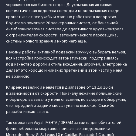
управляется как бизнес-седан. Двухрычажная активная
пневматическая подвеска спереди и многорычажная сзади
проглатывают все ухабы и отлично работают в поворотах.
Водителю помогают 20 электронных систем, от банальной
Антиблокировочная система до адаптивного круиз-контроля
с ограничителем скорости, автоматического парковщика,
системы ночного зрения и много чего ещё.
Режимы работы активной подвески вручную выбирать нельзя,
вся настройка происходит автоматически, подстраиваясь
под качество дороги и стиль вождения. Впрочем, электроника
делает это хорошо и никаких претензий в этой части у меня
не возникло.
Клиренс невелик и меняется в диапазоне от 13 до 16 см
в зависимости от скорости. Поначалу лежачие полицейские
и бордюры вызывали у меня опасения, но вскоре я обнаружил,
что передний и задние свесы гуманно высокие. Спасибо
разработчикам за это.
Так сможет ли Voyah МЕЧТА / DREAM затмить для обитателей
фешенебельных кварталов привычные внедорожники –
Mercedes-Benz GLS, Lexus LX и Cadillac Escalade? С одной