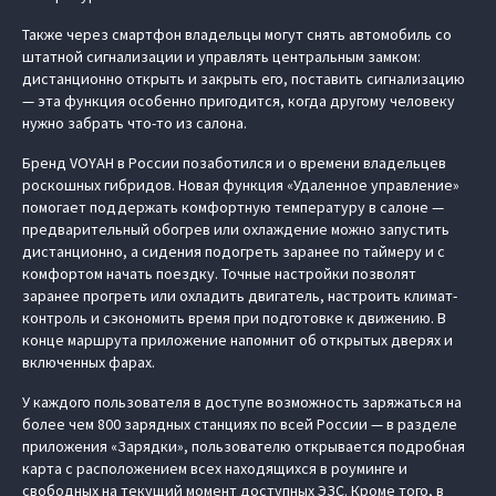
Также через смартфон владельцы могут снять автомобиль со
штатной сигнализации и управлять центральным замком:
дистанционно открыть и закрыть его, поставить сигнализацию
— эта функция особенно пригодится, когда другому человеку
нужно забрать что-то из салона.
Бренд VOYAH в России позаботился и о времени владельцев
роскошных гибридов. Новая функция «Удаленное управление»
помогает поддержать комфортную температуру в салоне —
предварительный обогрев или охлаждение можно запустить
дистанционно, а сидения подогреть заранее по таймеру и с
комфортом начать поездку. Точные настройки позволят
заранее прогреть или охладить двигатель, настроить климат-
контроль и сэкономить время при подготовке к движению. В
конце маршрута приложение напомнит об открытых дверях и
включенных фарах.
У каждого пользователя в доступе возможность заряжаться на
более чем 800 зарядных станциях по всей России — в разделе
приложения «Зарядки», пользователю открывается подробная
карта с расположением всех находящихся в роуминге и
свободных на текущий момент доступных ЭЗС. Кроме того, в