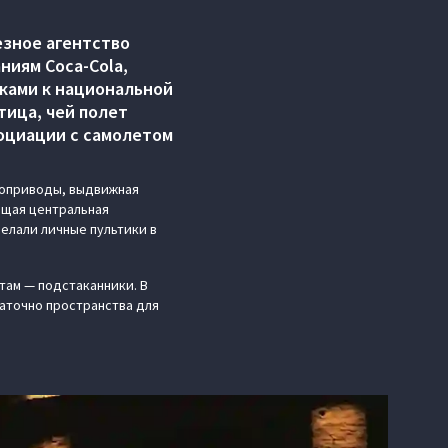
езное агентство
ниям Coca-Cola,
лками к национальной
тица, чей полет
социации с самолетом
троприводы, выдвижная
общая центральная
делали личные пультики в
там — подстаканники. В
аточно пространства для