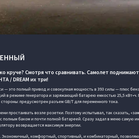
ЕННЫЙ
яко круче? Смотря что сравнивать. Самолет поднимают 
ТА / DREAM их три!
си — это полный привод и совокупная мощность в 393 силы — плюс бен
ий в режиме генератора и заряжающий батарею емкостью 25,5 кВт•ч.
 стороны: предусмотрен разъем GB/T для переменного тока.
ени простаивать возле розетки. Поэтому испытывал, так сказать, «зам
 с полным баком и почти полной батареей. Сразу задал в меню самую 
улятору возвращается максимум энергии.
ы. Экономичный, комфортный, спортивный, и комбинаторный, позвол