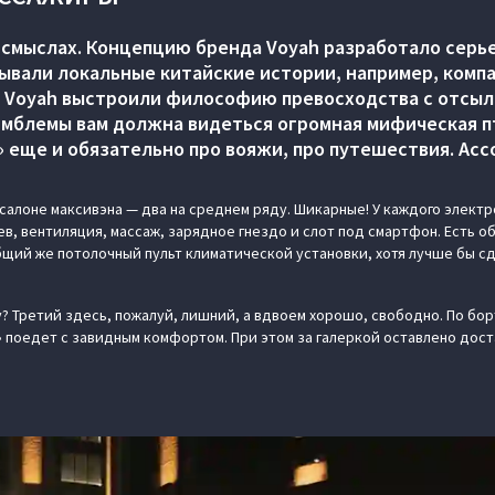
и смыслах. Концепцию бренда Voyah разработало серь
мывали локальные китайские истории, например, компа
руг Voyah выстроили философию превосходства с отсы
 эмблемы вам должна видеться огромная мифическая п
я» еще и обязательно про вояжи, про путешествия. Ас
 салоне максивэна — два на среднем ряду. Шикарные! У каждого элек
ев, вентиляция, массаж, зарядное гнездо и слот под смартфон. Есть 
общий же потолочный пульт климатической установки, хотя лучше бы с
у? Третий здесь, пожалуй, лишний, а вдвоем хорошо, свободно. По бор
 поедет с завидным комфортом. При этом за галеркой оставлено дост