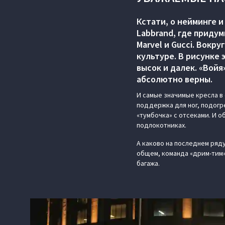
Кстати, о нейминге 
Labbrand, где приду
Marvel и Gucci. Вок
культуре. В рисунке
высок и далек. «Вой
абсолютно верны.
И самые значимые кресла в
поддержка для ног, подогр
«тумбочка» с отсеками. И 
подлокотниках.
А каково на последнем ряд
общем, команда «дрим-тим»
багажа.