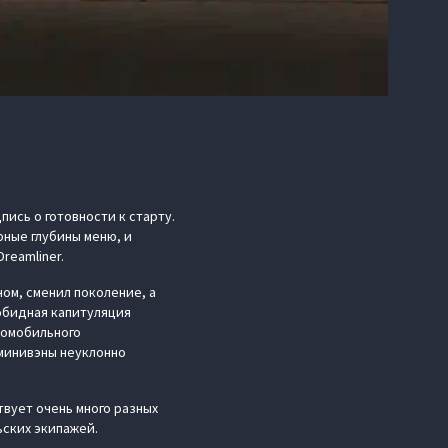
ись о готовности к старту.
рные глубины меню, и
reamliner.
ом, сменил поколение, а
 обидная капитуляция
томобильного
 минивэны неуклонно
твует очень много разных
ских экипажей.