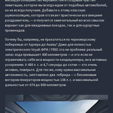
маскируя большинство неровностей и создавая чувство
левитации, которое мы всегда ждем от подобных автомобилей,
но не всегда получаем. Добавьте к этому классную
шумоизоляцию, которая отсекает практически все внешние
раздражители, — и получится замечательный во всех смыслах
вариант как для ежедневных поездок, так и для курортных
променадов.
Почему бы, например, не прокатиться по черноморскому
побережью от Адлера до Анапы? Даже для полностью
электрического Voyah ФРИ / FREE это не проблема: реальный
запас хода превышает 400 километров — и это если не
ограничивать себя ни в мощности кондиционера, ни в активных
ускорениях. А 488 л. с. и 4,7 секунды до сотни — это очень
активно, поверьте. Для тех же, кому нужна максимальная
автономность, заготовлено два гибрида — с бензиновым
мотором-генератором мощностью 108 л. с. и максимальной
дальностью от 674 до 800 километров.