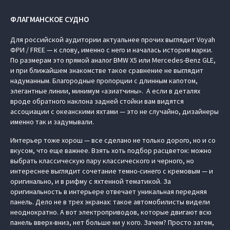
ФЛАГМАНСКОЕ СУДНО
Для российской аудитории актуальнее прочих выглядит Voyah
ФРИ / FREE — к слову, именно с него и началась история марки.
По размерам это прямой аналог BMW X5 или Mercedes-Benz GLE,
и при ближайшем знакомстве такое сравнение не выглядит
надуманным. Благородные пропорции с длинным капотом,
элегантные линии, минимум «азиатчины». А если в деталях
вроде обратного наклона задней стойки вам видятся
ассоциации с океанскими яхтами — это не случайно, дизайнеры
именно так и задумывали.
Интерьер тоже хорош — все сделано не только дорого, но и со
вкусом, что еще важнее. Взять хоть подбор расцветок: можно
выбрать классическую пару классического и черного, но
интереснее выглядит сочетание темно-синего с кремовым — и
оригинально, и в рифму с яхтенной тематикой. За
оригинальность в интерьере отвечает уникальная передняя
панель. Дело не в трех экранах: такое автомобилисты видели
неоднократно. А вот электроприводов, которые двигают всю
панель вверх-вниз, нет больше ни у кого. Зачем? Просто затем,