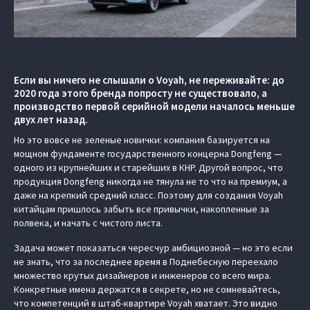
Если вы ничего не слышали о Voyah, не переживайте: до
2020 года этого бренда попросту не существовало, а
производство первой серийной модели началось меньше
двух лет назад.
Но это вовсе не зеленые новички: компания базируется на
мощном фундаменте государственного концерна Dongfeng —
одного из крупнейших и старейших в КНР. Другой вопрос, что
продукция Dongfeng никогда не тянула не то что на премиум, а
даже на крепкий средний класс. Поэтому для создания Voyah
китайцам пришлось забыть все привычки, накопленные за
полвека, и начать с чистого листа.
Задача может показаться чересчур амбициозной — но это если
не знать, что за последнее время в Поднебесную переехало
множество крутых дизайнеров и инженеров со всего мира.
Конкретные имена держатся в секрете, но не сомневайтесь,
что компетенций в штаб-квартире Voyah хватает. Это видно