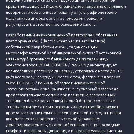
модели усиливается за счет двухсекционной панорамной
крыши площадью 2,18 кв. м. Специальное покрытие стеклянной
поверхности обеспечивает защиту от ультрафиолетового
излучения, а шторка с электроприводом позволяет
регулировать естественное освещение салона.
Разработанный на инновационной платформе Cобственная
платформа VOYAH (Electric Smart Secure Architecture)
собственной разработки VOYAH, седан оснащен
высокоэффективной комбинированной силовой установкой.
Связка турбированного бензинового двигателя и двух
электромоторов VOYAH СТРАСТЬ / PASSION демонстрирует
великолепную разгонную динамику, ускоряясь с места до 100
км/ч всего за 5,9 секунды. Вместе с тем, флагманская версия
VOYAH СТРАСТЬ / PASSION обладает исключительной
«автономностью» и экономичностью: суммарный запас хода
представительского седана при полностью заправленном
топливном баке и заряженной тяговой батарее составляет
1000 км по циклу WLTP, из которых 200 км автомобиль может
проехать исключительно на электрической тяге. Адаптивная
пневматическая подвеска с системой управления
демпфированием Magic Carpet обеспечивает превосходные
комфорт и плавность движения, а интеллектуальная система