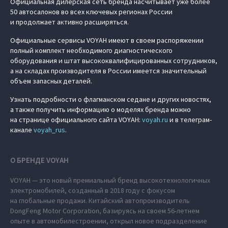
Официальная дилерская сеть бренда насчитывает уже более
50 автосалонов во всех ключевых регионах России
и продолжает активно расширяться.
Официальные сервисы VOYAH имеют в своем распоряжении
полный комплект необходимого диагностического
оборудования и штат высококвалифицированных сотрудников,
а на складах производителя в России имеется значительный
объем запасных деталей.
Узнать подробности о флагманском седане и других новостях,
а также получить информацию о моделях бренда можно
на странице официального сайта VOYAH:
voyah.ru
и в телеграм-
канале
voyah_rus
.
О БРЕНДЕ VOYAH
VOYAH — это новый премиальный бренд высокотехнологичных
электромобилей, созданный в 2018 году с фокусом
на глобальные продажи. Китайский автопроизводитель
DongFeng Motor Corporation, базируясь на своем 56-летнем
опыте в автомобилестроении, открыл новое подразделение