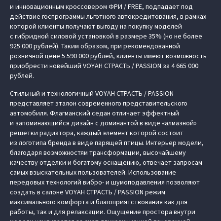
и инновационным кроссовером ФРИ / FREE, подпадает под
действие госпрограммы льготного автокредитования, в рамках
которой клиенты получают выгоду на покупку моделей
с гибридной силовой установкой в размере 35% (но не более
925 000 рублей). Таким образом, при рекомендованной
розничной цене 5 590 000 рублей, клиенты имеют возможность
приобрести новейший VOYAH СТРАСТЬ / PASSION за 4 665 000
рублей.
Стильный и технологичный VOYAH СТРАСТЬ / PASSION
представляет эталон современного представительского
автомобиля. Флагманский седан отличает эффектный
и запоминающийся дизайн с доминантой в виде «алмазной»
решетки радиатора, каждый элемент которой состоит
из логотипа бренда в виде парящей птицы. Интерьер модели,
благодаря возможностям трансформации, высочайшему
качеству отделки и богатому оснащению, отвечает запросам
самых взыскательных пользователей. Использование
передовых технологий вибро- и шумоподавления позволяют
создать в салоне VOYAH СТРАСТЬ / PASSION режим
максимального комфорта и благоприятствования как для
работы, так и для релаксации. Ощущение простора внутри