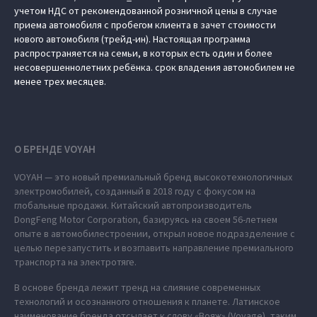
учетом НДС от рекомендованной розничной цены в случае
приема автомобиля с пробегом клиента в зачет стоимости
нового автомобиля (трейд-ин). Настоящая программа
распространяется на семьи, в которых есть один и более
несовершеннолетних ребёнка. срок владения автомобилем не
менее трех месяцев.
О БРЕНДЕ VOYAH
VOYAH — это новый премиальный бренд высокотехнологичных
электромобилей, созданный в 2018 году с фокусом на
глобальные продажи. Китайский автопроизводитель
DongFeng Motor Corporation, базируясь на своем 56-летнем
опыте в автомобилестроении, открыл новое подразделение с
целью перезапустить и возглавить направление премиального
транспорта на электротяге.
В основе бренда лежит тренд на слияние современных
технологий и осознанного отношения к планете. Латинское
наименование бренда отсылает к слову «Вояж» (Voyage), таким