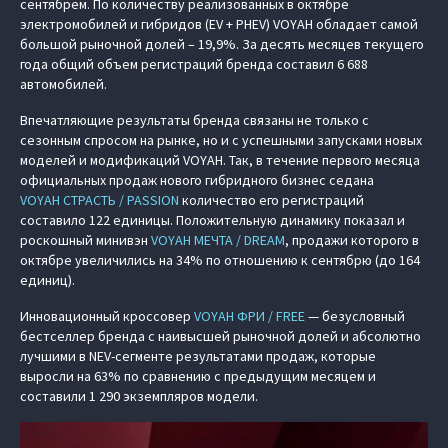
сентябрем. По количеству реализованных в октябре
электромобилей и гибридов (EV + PHEV) VOYAH обладает самой
большой рыночной долей – 19,9%. За десять месяцев текущего
года общий объем регистраций бренда составил 6 688
автомобилей.
Впечатляющие результаты бренда связаны не только с
сезонным спросом на рынке, но и с успешными запусками новых
моделей и модификаций VOYAH. Так, в течение первого месяца
официальных продаж нового гибридного бизнес седана
VOYAH СТРАСТЬ / PASSION
количество его регистраций
составило 122 единицы. Положительную динамику показал и
роскошный минивэн
VOYAH МЕЧТА / DREAM
, продажи которого в
октябре увеличились на 34% по отношению к сентябрю (до 164
единиц).
Инновационный кроссовер
VOYAH ФРИ / FREE
— безусловный
бестселлер бренда с наивысшей рыночной долей и абсолютно
лучшими в NEV-сегменте результатами продаж, которые
выросли на 63% по сравнению с предыдущим месяцем и
составили 1 290 экземпляров модели.