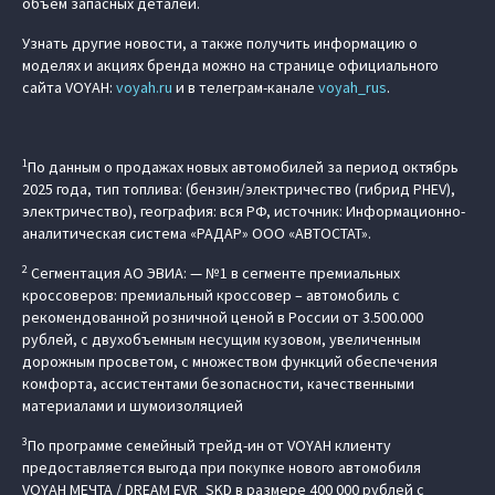
объем запасных деталей.
Узнать другие новости, а также получить информацию о
моделях и акциях бренда можно на странице официального
сайта VOYAH:
voyah.ru
и в телеграм-канале
voyah_rus
.
1
По данным о продажах новых автомобилей за период октябрь
2025 года, тип топлива: (бензин/электричество (гибрид PHEV),
электричество), география: вся РФ, источник: Информационно-
аналитическая система «РАДАР» ООО «АВТОСТАТ».
2
Сегментация АО ЭВИА: — №1 в сегменте премиальных
кроссоверов: премиальный кроссовер – автомобиль c
рекомендованной розничной ценой в России от 3.500.000
рублей, с двухобъемным несущим кузовом, увеличенным
дорожным просветом, с множеством функций обеспечения
комфорта, ассистентами безопасности, качественными
материалами и шумоизоляцией
3
По программе семейный трейд-ин от VOYAH клиенту
предоставляется выгода при покупке нового автомобиля
VOYAH МЕЧТА / DREAM EVR_SKD в размере 400 000 рублей с