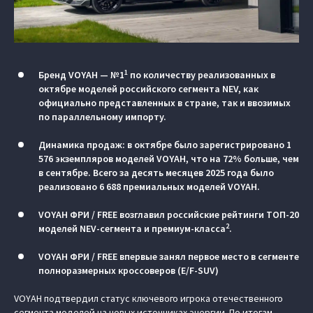
1
Бренд VOYAH — №1
по количеству реализованных в
октябре моделей российского сегмента NEV, как
официально представленных в стране, так и ввозимых
по параллельному импорту.
Динамика продаж: в октябре было зарегистрировано 1
576 экземпляров моделей VOYAH, что на 72% больше, чем
в сентябре. Всего за десять месяцев 2025 года было
реализовано 6 688 премиальных моделей VOYAH.
VOYAH ФРИ / FREE возглавил российские рейтинги ТОП-20
2
моделей NEV-сегмента и премиум-класса
.
VOYAH ФРИ / FREE впервые занял первое место в сегменте
полноразмерных кроссоверов (E/F-SUV)
VOYAH подтвердил статус ключевого игрока отечественного
сегмента моделей на новых источниках энергии. По итогам