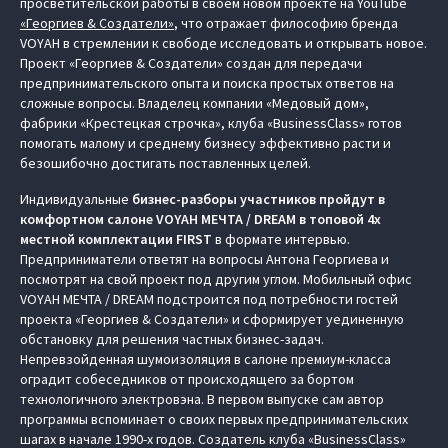
просветительской работы в своем новом проекте на YouTube
«Георгиев & Создатели»
, что отражает философию бренда
VOYAH в стремлении к свободе исследовать и открывать новое.
Проект «Георгиев & Создатели» создан для передачи
предпринимательского опыта и поиска простых ответов на
сложные вопросы. Владелец компании «Медовый дом»,
фабрики «Крестецкая строчка», клуба «BusinessClass» готов
помогать малому и среднему бизнесу эффективно расти и
безошибочно достигать поставленных целей.
Индивидуальные
бизнес-разборы участников пройдут в
комфортном салоне VOYAH МЕЧТА / DREAM в топовой 4х
местной комплектации FIRST
в формате интервью.
Предприниматели ответят на вопросы Антона Георгиева и
посмотрят на свой проект под другим углом. Мобильный офис
VOYAH МЕЧТА / DREAM подстроится под потребности гостей
проекта «Георгиев & Создатели» и сформирует уединенную
обстановку для решения частных бизнес-задач.
Непревзойденная шумоизоляция в салоне премиум-класса
оградит собеседников от происходящего за бортом
технологичного электровэна. В первом выпуске сам автор
программы вспоминает о своих первых предпринимательских
шагах в начале 1990-х годов. Создатель клуба «BusinessClass»