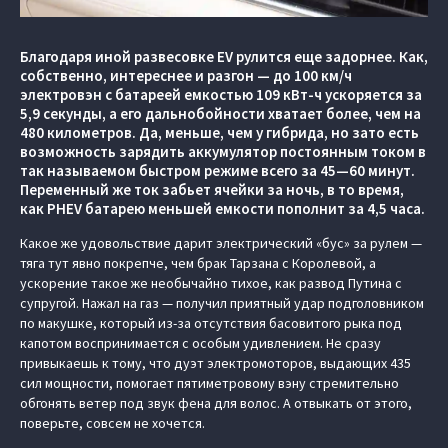
Благодаря иной развесовке EV рулится еще задорнее. Как,
собственно, интереснее и разгон — до 100 км/ч
электровэн с батареей емкостью 109 кВт-ч ускоряется за
5,9 секунды, а его дальнобойности хватает более, чем на
480 километров. Да, меньше, чем у гибрида, но зато есть
возможность зарядить аккумулятор постоянным током в
так называемом быстром режиме всего за 45—60 минут.
Переменный же ток забьет ячейки за ночь, в то время,
как PHEV батарею меньшей емкости пополнит за 4,5 часа.
Какое же удовольствие дарит электрический «бус» за рулем —
тяга тут явно покрепче, чем брак Тарзана с Королевой, а
ускорение такое же необычайно тихое, как развод Путина с
супругой. Нажал на газ — получил приятный удар подголовником
по макушке, который из-за отсутствия басовитого рыка под
капотом воспринимается с особым удивлением. Не сразу
привыкаешь к тому, что дуэт электромоторов, выдающих 435
сил мощности, помогает пятиметровому вэну стремительно
обгонять ветер под звук фена для волос. А отвыкать от этого,
поверьте, совсем не хочется.