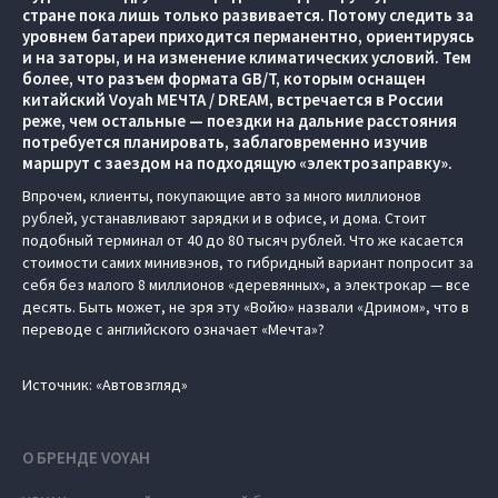
стране пока лишь только развивается. Потому следить за
уровнем батареи приходится перманентно, ориентируясь
и на заторы, и на изменение климатических условий. Тем
более, что разъем формата GB/T, которым оснащен
китайский Voyah МЕЧТА / DREAM, встречается в России
реже, чем остальные — поездки на дальние расстояния
потребуется планировать, заблаговременно изучив
маршрут с заездом на подходящую «электрозаправку».
Впрочем, клиенты, покупающие авто за много миллионов
рублей, устанавливают зарядки и в офисе, и дома. Стоит
подобный терминал от 40 до 80 тысяч рублей. Что же касается
стоимости самих минивэнов, то гибридный вариант попросит за
себя без малого 8 миллионов «деревянных», а электрокар — все
десять. Быть может, не зря эту «Войю» назвали «Дримом», что в
переводе с английского означает «Мечта»?
Источник: «Автовзгляд»
О БРЕНДЕ VOYAH