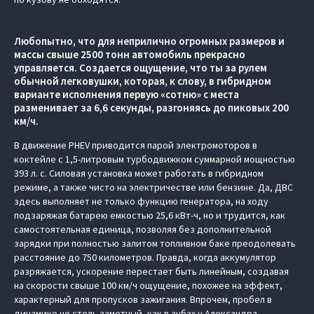
Любопытно, что для неприлично огромных размеров и
массы свыше 2500 тонн автомобиль прекрасно
управляется. Создается ощущение, что ты за рулем
обычной легковушки, которая, к слову, в гибридном
варианте исполнения первую «сотню» с места
разменивает за 6,6 секунды, разгоняясь до пиковых 200
км/ч.
В движение PHEV приводится парой электромоторов в
коктейле с 1,5-литровым турбодвижком суммарной мощностью
393 л. с. Силовая установка может работать в гибридном
режиме, а также чисто на электричестве или бензине. Да, ДВС
здесь выполняет не только функцию генератора, на ходу
подзаряжая батарею емкостью 25,6 кВт-ч, но и трудится, как
самостоятельная единица, позволяя без дополнительной
зарядки при полностью залитом топливном баке преодолевать
расстояние до 750 километров. Правда, когда аккумулятор
разряжается, ускорение перестает быть линейным, создавая
на скорости свыше 100 км/ч ощущение, похожее на эффект,
характерный для пропусков зажигания. Впрочем, пробел в
динамике не столь заметный, как в зубах у Александра