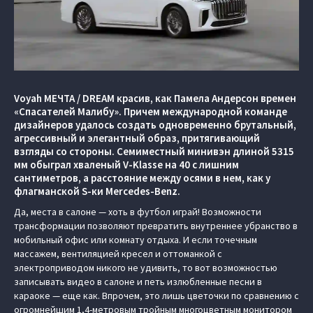
Voyah МЕЧТА / DREAM красив, как Памела Андерсон времен
«Спасателей Малибу». Причем международной команде
дизайнеров удалось создать одновременно брутальный,
агрессивный и элегантный образ, притягивающий
взгляды со стороны. Семиместный минивэн длиной 5315
мм обыграл хваленый V-Klasse на 40 с лишним
сантиметров, а расстояние между осями в нем, как у
флагманской S-ки Mercedes-Benz.
Да, места в салоне — хоть в футбол играй! Возможности
трансформации позволяют превратить внутреннее убранство в
мобильный офис или комнату отдыха. И если точечным
массажем, вентиляцией кресел и оттоманкой с
электроприводом никого не удивить, то вот возможностью
записывать видео в салоне и петь излюбленные песни в
караоке — еще как. Впрочем, это лишь цветочки по сравнению c
огромнейшим 1,4-метровым тройным многоцветным монитором