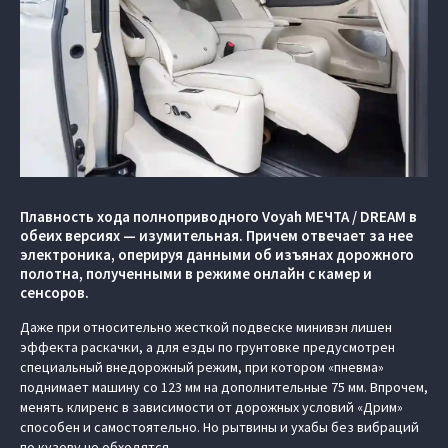
Плавность хода полноприводного Voyah МЕЧТА / DREAM в
обеих версиях — изумительная. Причем отвечает за нее
электроника, оперируя данными об изъянах дорожного
полотна, полученными в режиме онлайн с камер и
сенсоров.
Даже при относительно жесткой подвеске минивэн лишен
эффекта раскачки, а для езды по грунтовке предусмотрен
специальный внедорожный режим, при котором «пневма»
поднимает машину со 123 мм на дополнительные 75 мм. Впрочем,
менять клиренс в зависимости от дорожных условий «Дрим»
способен и самостоятельно. Но рытвины и ухабы без вибраций
по кузову не обходятся.