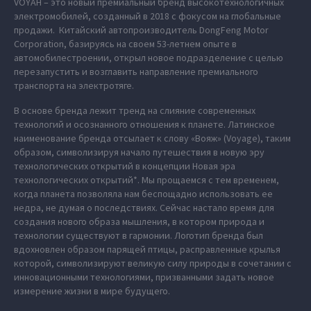
VOYAH – это новый премиальный бренд высокотехнологичных
электромобилей, созданный в 2018 с фокусом на глобальные
продажи. Китайский автопроизводитель DongFeng Motor
Corporation, базируясь на своем 53-летнем опыте в
автомобилестроении, открыл новое подразделение с целью
перезапустить и возглавить направление премиального
транспорта на электротяге.
В основе бренда лежит тренд на слияние современных
технологий и осознанного отношения к планете. Латинское
наименование бренда отсылает к слову «Вояж» (Voyage), таким
образом, символизируя начало путешествия в новую эру
технологических открытий в концепции Новая эра
технологических открытий*. Мы прощаемся с тем временем,
когда планета позволяла нам беспощадно использовать ее
недра, не думая о последствиях. Сейчас настало время для
создания нового образа мышления, в котором природа и
технологии существуют в гармонии. Логотип бренда был
вдохновлен образом парящей птицы, расправленные крылья
которой, символизируют великую силу природы в сочетании с
инновационными технологиями, призванными задать новое
измерение жизни в мире будущего.