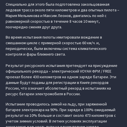
Специально для этого была подготовлена закольцованная
ледовая трасса около пяти километров и два опытных пилота –
Мария Мельникова и Максим Леонов, двигались по ней с
равномерной скоростью в течение 8 часов 10 минут,
поочередно сменяя друг друга.
Во время испытания пилоты имитировали вождение в
смешанном цикле с примерной скоростью 60 км/ч. и,
периодически, были включены система климатического
контроля и фары ближнего света.
Результат ресурсного испытания претендует на присуждение
официального рекорда – электрический VOYAH ФРИ / FREE
проехал более 430 километров на одном заряде батареи. Эти
данные будут поданы для регистрации в Книге рекордов
России, что означает абсолютный рекорд в испытаниях на
ресурс батареи электромобиля в России.
Испытание проводилось зимой на льду, при заряженной
батарее электрокара на 90%. При заряде в 100% ожидаемый
результат на 10% больше и составит около 473 километров с
учетом зимних условий. В летних условиях эксплуатации
ожидаемая дальность пути на одном полном заряде