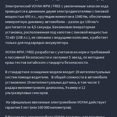
Электрический VOYAH ФРИ / FREE с увеличенным запасом хода
приводится в движение двумя электродвигателями с пиковой
мощностью 693 л.с., крутящим моментом в 1040 Нм, обеспечивая
невероятную динамику автомобилю – разгон до 100 км/ч
достигается за 4,5 секунды. Бензиновая генераторная
установка, расположенная под капотом с пиковой мощностью
72 кВт (108 л.с.), не связанна с ведущими колесами, а работает
только для подзарядки аккумулятора.
VOYAH ФРИ / FREE разработан с учетом всех норм и требований
к пассивной безопасности и заслужил 5 звезд, по методике
краш-тестов китайского стандарта безопасности.
В стандартное оснащение модели входит 20 интеллектуальных
систем помощи водителю. В общей сложности в автомобиле
установлено 24 интеллектуальных датчика, в том числе 3
радара миллиметрового диапазона, 9 камер и 12
ультразвуковых сенсоров.
На официально ввезенные электромобили VOYAH действует
гарантия 5 лет (или 100 000 километров).
В России все электромобили VOYAH доступны для покупки у