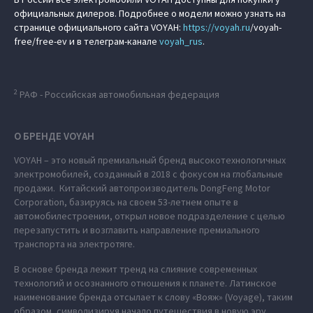
официальных дилеров. Подробнее о модели можно узнать на
странице официального сайта VOYAH:
https://
voyah.ru
/voyah-
free/free-ev и в телеграм-канале
voyah_rus
.
2
РАФ - Российская автомобильная федерация
О БРЕНДЕ VOYAH
VOYAH – это новый премиальный бренд высокотехнологичных
электромобилей, созданный в 2018 с фокусом на глобальные
продажи. Китайский автопроизводитель DongFeng Motor
Corporation, базируясь на своем 53-летнем опыте в
автомобилестроении, открыл новое подразделение с целью
перезапустить и возглавить направление премиального
транспорта на электротяге.
В основе бренда лежит тренд на слияние современных
технологий и осознанного отношения к планете. Латинское
наименование бренда отсылает к слову «Вояж» (Voyage), таким
образом, символизируя начало путешествия в новую эру