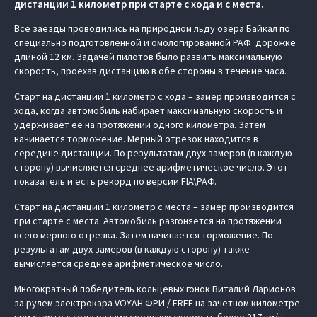
дистанции 1 километр при старте с хода и с места.
Все заезды проводились на природном льду озера Байкал по
специально подготовленной и омологированной РАФ дорожке
длиной 12 км. Задачей пилотов было развить максимальную
скорость, проехав дистанцию в обе стороны в течение часа.
Старт на дистанции 1 километр с хода – замер производится с
хода, когда автомобиль набирает максимальную скорость и
удерживает ее на протяжении одного километра. Затем
начинается торможение. Мерный отрезок находится в
середине дистанции. По результатам двух замеров (в каждую
сторону) вычисляется среднее арифметическое число. Этот
показатель и есть рекорд по версии FIA\РАФ.
Старт на дистанции 1 километр с места – замер производится
при старте с места. Автомобиль разгоняется на протяжении
всего мерного отрезка. Затем начинается торможение. По
результатам двух замеров (в каждую сторону) также
вычисляется среднее арифметическое число.
Многократный победитель кольцевых гонок Виталий Ларионов
за рулем электрокара VOYAH ФРИ / FREE на зачетном километре