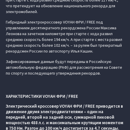
при старте с хода развил среднюю скорость более 217 км/ч.,
что претендует на обновление национального рекорда для
электромобилей.
Гибридный электрокроссовер VOYAH ФРИ / FREE под
управлением десятикратного рекордсмена России Максима
Леонова на зачетном километре при старте с хода развил
среднюю скорость более 194 км/ч. А при старте с места развил
среднюю скорость более 102 км/ч. – за рулем был трехкратный
рекордсмен России по автоспорту Илья Кашин.
Зафиксированные данные будут переданы в Российскую
автомобильную федерацию (РАФ) для рассмотрения на Совете
по спорту и последующего утверждения рекордов.
ХАРАКТЕРИСТИКИ VOYAH ФРИ / FREE
Электрический кроссовер VOYAH ФРИ / FREE приводится в
движение двумя электродвигателями – один на
передней, второй на задней оси, суммарной пиковой
мощностью 488 л.с. и максимальным крутящим моментом
в 750 Нм. Разгон до 100 км/ч достигается за 4,7 секунды.