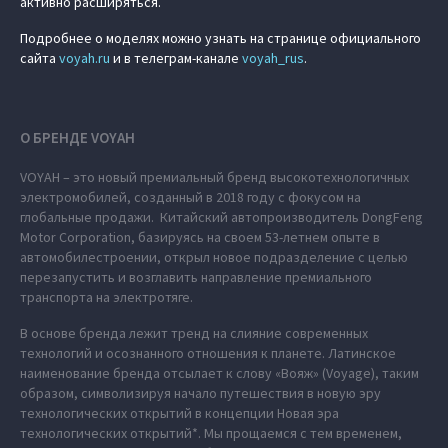
активно расширяться.
Подробнее о моделях можно узнать на странице официального
сайта
voyah.ru
и в телеграм-канале
voyah_rus
.
О БРЕНДЕ VOYAH
VOYAH – это новый премиальный бренд высокотехнологичных
электромобилей, созданный в 2018 году с фокусом на
глобальные продажи. Китайский автопроизводитель DongFeng
Motor Corporation, базируясь на своем 53-летнем опыте в
автомобилестроении, открыл новое подразделение с целью
перезапустить и возглавить направление премиального
транспорта на электротяге.
В основе бренда лежит тренд на слияние современных
технологий и осознанного отношения к планете. Латинское
наименование бренда отсылает к слову «Вояж» (Voyage), таким
образом, символизируя начало путешествия в новую эру
технологических открытий в концепции Новая эра
технологических открытий*. Мы прощаемся с тем временем,