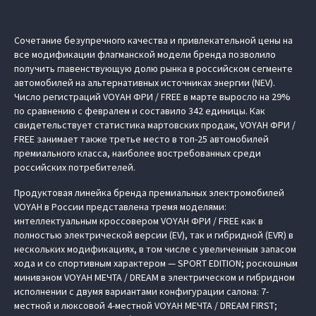
Сочетание безупречного качества и привлекательной цены на
все модификации флагманской модели бренда позволило
получить главенствующую долю рынка в российском сегменте
автомобилей на альтернативных источниках энергии (NEV).
Число регистраций VOYAH ФРИ / FREE в марте выросло на 29%
по сравнению с февралем и составило 342 единицы. Как
свидетельствует статистика мартовских продаж, VOYAH ФРИ /
FREE занимает также третье место в топ-25 автомобилей
премиального класса, наиболее востребованных среди
российских потребителей.
Продуктовая линейка бренда премиальных электромобилей
VOYAH в России представлена тремя моделями:
интеллектуальным кроссовером VOYAH ФРИ / FREE как в
полностью электрической версии (EV), так и гибридной (EVR) в
нескольких модификациях, в том числе с увеличенным запасом
хода и со спортивным характером — SPORT EDITION; роскошным
минивэном VOYAH МЕЧТА / DREAM в электрическом и гибридном
исполнении с двумя вариантами конфигурации салона: 7-
местной и люксовой 4-местной VOYAH МЕЧТА / DREAM FIRST;