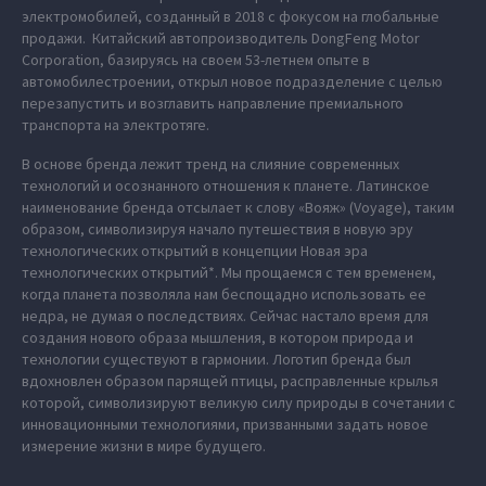
электромобилей, созданный в 2018 с фокусом на глобальные
продажи. Китайский автопроизводитель DongFeng Motor
Corporation, базируясь на своем 53-летнем опыте в
автомобилестроении, открыл новое подразделение с целью
перезапустить и возглавить направление премиального
транспорта на электротяге.
В основе бренда лежит тренд на слияние современных
технологий и осознанного отношения к планете. Латинское
наименование бренда отсылает к слову «Вояж» (Voyage), таким
образом, символизируя начало путешествия в новую эру
технологических открытий в концепции Новая эра
технологических открытий*. Мы прощаемся с тем временем,
когда планета позволяла нам беспощадно использовать ее
недра, не думая о последствиях. Сейчас настало время для
создания нового образа мышления, в котором природа и
технологии существуют в гармонии. Логотип бренда был
вдохновлен образом парящей птицы, расправленные крылья
которой, символизируют великую силу природы в сочетании с
инновационными технологиями, призванными задать новое
измерение жизни в мире будущего.