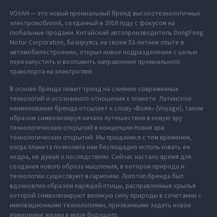
VOYAH — это новый премиальный бренд высокотехнологичных
электромобилей, созданный в 2018 году с фокусом на
глобальные продажи. Китайский автопроизводитель DongFeng
Motor Corporation, базируясь на своем 53-летнем опыте в
автомобилестроении, открыл новое подразделение с целью
перезапустить и возглавить направление премиального
транспорта на электротяге.
В основе бренда лежит тренд на слияние современных
технологий и осознанного отношения к планете. Латинское
наименование бренда отсылает к слову «Вояж» (Voyage), таким
образом символизируя начало путешествия в новую эру
технологических открытий в концепции Новая эра
технологических открытий. Мы прощаемся с тем временем,
когда планета позволяла нам беспощадно использовать ее
недра, не думая о последствиях. Сейчас настало время для
создания нового образа мышления, в котором природа и
технологии существуют в гармонии. Логотип бренда был
вдохновлен образом парящей птицы, расправленные крылья
которой символизируют великую силу природы в сочетании с
инновационными технологиями, призванными задать новое
измерение жизни в мире будущего.