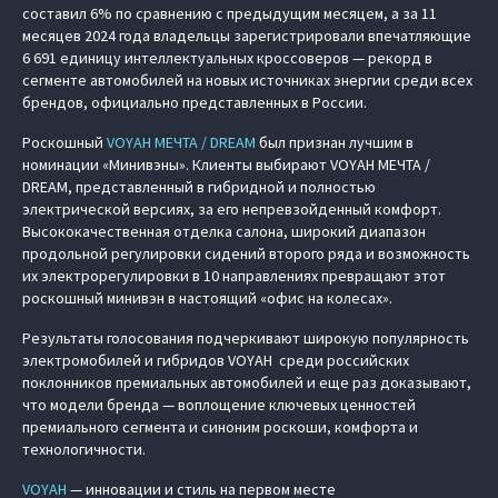
составил 6% по сравнению с предыдущим месяцем, а за 11
месяцев 2024 года владельцы зарегистрировали впечатляющие
6 691 единицу интеллектуальных кроссоверов — рекорд в
сегменте автомобилей на новых источниках энергии среди всех
брендов, официально представленных в России.
Роскошный
VOYAH МЕЧТА / DREAM
был признан лучшим в
номинации «Минивэны». Клиенты выбирают VOYAH МЕЧТА /
DREAM, представленный в гибридной и полностью
электрической версиях, за его непревзойденный комфорт.
Высококачественная отделка салона, широкий диапазон
продольной регулировки сидений второго ряда и возможность
их электрорегулировки в 10 направлениях превращают этот
роскошный минивэн в настоящий «офис на колесах».
Результаты голосования подчеркивают широкую популярность
электромобилей и гибридов VOYAH среди российских
поклонников премиальных автомобилей и еще раз доказывают,
что модели бренда — воплощение ключевых ценностей
премиального сегмента и синоним роскоши, комфорта и
технологичности.
VOYAH
— инновации и стиль на первом месте