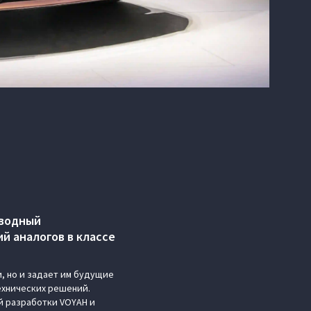
иводный
й аналогов в классе
, но и задает им будущие
ехнических решений.
й разработки VOYAH и