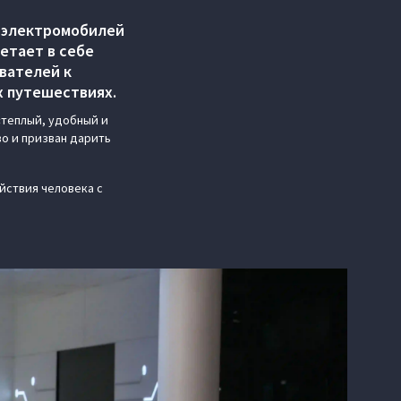
 электромобилей
етает в себе
вателей к
х путешествиях.
 «теплый, удобный и
о и призван дарить
йствия человека с