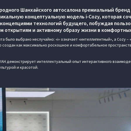
ародного Шанхайского автосалона премиальный бренд
икальную концептуальную модель i-Cozy, которая соч
 концепциями технологий будущего, побуждая пользо
м открытиям и активному образу жизни в комфортны
та было выбрано неслучайно: «i» означает «интеллигентный», а Cozy –
р создан как максимально роскошное и комфортабельное пространств
YAH демонстрирует интеллектуальный опыт интерактивного взаимоде
ультурой и красотой.