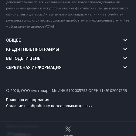
дополнительная опция. Указанные цены являются рекомендованными
розничными ценами и могут отличаться от фактических цен, действующих у
официальных дилеров. Актуальную информацию о наличии автомобилей,
комплектациях, стоимости, условиях приобретения и оформления уточняйте
у официальных дилеров VOYAH.
ОБЩЕЕ
КРЕДИТНЫЕ ПРОГРАММЫ
ВЫГОДЫ И ЦЕНЫ
СЕРВИСНАЯ ИНФОРМАЦИЯ
© 2026, ООО «Автопарк-М» ИНН 9102005798
ОГРН 1149102007559
Правовая информация
Согласие на обработку персональных данных
Работает на технологиях
Акции