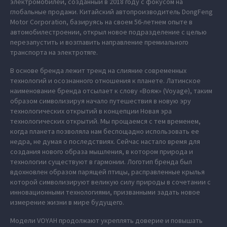
электромобилей, созданный в 2018 году с фокусом на
глобальные продажи. Китайский автопроизводитель DongFeng
Motor Corporation, базируясь на своем 56-летнем опыте в
автомобилестроении, открыл новое подразделение с целью
перезапустить и возглавить направление премиального
транспорта на электротяге.
В основе бренда лежит тренд на слияние современных
технологий и осознанного отношения к планете. Латинское
наименование бренда отсылает к слову «Вояж» (Voyage), таким
образом символизируя начало путешествия в новую эру
технологических открытий в концепции Новая эра
технологических открытий. Мы прощаемся с тем временем,
когда планета позволяла нам беспощадно использовать ее
недра, не думая о последствиях. Сейчас настало время для
создания нового образа мышления, в котором природа и
технологии существуют в гармонии. Логотип бренда был
вдохновлен образом парящей птицы, расправленные крылья
которой символизируют великую силу природы в сочетании с
инновационными технологиями, призванными задать новое
измерение жизни в мире будущего.
Модели VOYAH продолжают укреплять доверие и повышать