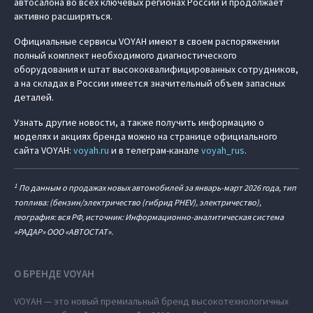
автосалона во всех ключевых регионах России и продолжает
активно расширяться.
Официальные сервисы VOYAH имеют в своем распоряжении
полный комплект необходимого диагностического
оборудования и штат высококвалифицированных сотрудников,
а на складах в России имеется значительный объем запасных
деталей.
Узнать другие новости, а также получить информацию о
моделях и акциях бренда можно на странице официального
сайта VOYAH:
voyah.ru
и в телеграм-канале
voyah_rus
.
1
По данным о продажах новых автомобилей за январь-март 2026 года, тип
топлива: (бензин/электричество (гибрид PHEV), электричество),
география: вся РФ, источник: Информационно-аналитическая система
«РАДАР» ООО «АВТОСТАТ».
О БРЕНДЕ VOYAH
VOYAH — это новый премиальный бренд высокотехнологичных