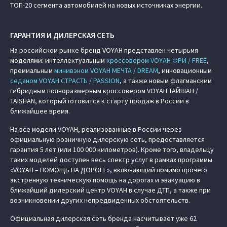
ТОП-20 сегмента автомобилей на новых источниках энергии.
ГАРАНТИЯ И ДИЛЕРСКАЯ СЕТЬ
На российском рынке бренд VOYAH представлен четырьмя
моделями: интеллектуальным
кроссовером VOYAH ФРИ / FREE
,
премиальным
минивэном VOYAH МЕЧТА / DREAM
, инновационным
седаном VOYAH СТРАСТЬ / PASSION
, а также новым флагманским
гибридным полноразмерным кроссовером VOYAH ТАЙШАН /
TAISHAN, который готовится к старту продаж в России в
ближайшее время.
На все модели VOYAH, реализованные в России через
официальную розничную дилерскую сеть, предоставляется
гарантия 5 лет (или 100 000 километров). Кроме того, владельцу
таких моделей доступен весь спектр услуг в рамках программы
«VOYAH – ПОМОЩЬ НА ДОРОГЕ», включающий помимо прочего
экстренную техническую помощь на дорогах и эвакуацию в
ближайший дилерский центр VOYAH в случае ДТП, а также при
возникновении других непредвиденных обстоятельств.
Официальная дилерская сеть бренда насчитывает уже 62