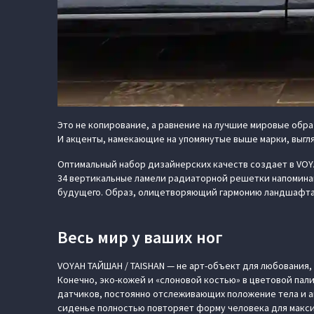
Это не копирование, а равнение на лучшие мировые образ
И акценты, намекающие на упомянутые выше марки, выгляд
Оптимальный набор дизайнерских качеств создает в VOYA
34 вертикальные ламели радиаторной решетки напоминаю
будущего. Образ, олицетворяющий гармонию ландшафта и
Весь мир у ваших ног
VOYAH ТАЙШАН / TAISHAN — не арт-объект для любования, 
Конечно, эко-кожей и «слоновой костью» в цветовой пали
датчиков, постоянно отслеживающих положение тела и 
сиденье полностью повторяет форму человека для макси