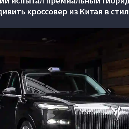
сии испытал премиальный гибрид
ивить кроссовер из Китая в стиле