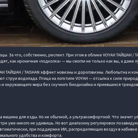
цы. За что, собственно, респект. При этом в облике VOYAH ТАЙШАН / 
ят, как ироничная «подколка» — мы смогли не только как вы, а даже л
H ТАЙШАН / TAISHAN эффект новизны и дороговизны. Любопытна и кон
т струи водопада. Птица на логотипе VOYAH — отсылка к силе приро
 окружающего мира без скучного биодизайна и приевшихся трендов —
а машина для езды. Но не обычной, а ультракомфортной. Что значит ул
тре уже никого не удивишь. Но вот диапазону регулировок позавидуют
автоматически, при поддержке ИИ, распределяющих воздух в набивке
мального удобства и комфорта.