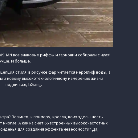
TAISHAN все знаковые риффы и гармонии собирали с нуля!
учше. И больше.
цепция стиля: в рисунке фар читается иероглиф воды, а
ды и новому высокотехнологичному измерению жизни
 подвинься, LiXiang.
ьтра? Возьмем, к примеру, кресла, коих здесь шесть.
 многие. А как на счет 66 встроенных высокочастотных
 сиденья для создания эффекта невесомости? Да,