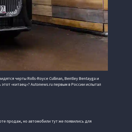
ятся черты Rolls-Royce Cullinan, Bentley Bentayga и
 этот «китаец»? Autonews.ru первым в России испытал
арте продаж, но автомобили тут же появились для